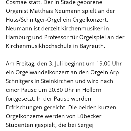
Cosmae statt. Der in Stade geborene
Organist Matthias Neumann spielt an der
LANDESSYNODE
Huss/Schnitger-Orgel ein Orgelkonzert.
27. Landessynode
Neumann ist derzeit Kirchenmusiker in
Kontakt
Hamburg und Professor für Orgelspiel an der
Hintergrund
Kirchenmusikhochschule in Bayreuth.
MITARBEIT
Am Freitag, den 3. Juli beginnt um 19.00 Uhr
Ehrenamt
ein Orgelwandelkonzert an den Orgeln Arp
Beruf
Schnitgers in Steinkirchen und wird nach
Freie Stellen
einer Pause um 20.30 Uhr in Hollern
BIBLIOTHEK & ARCHIV
fortgesetzt. In der Pause werden
Erfrischungen gereicht. Die beiden kurzen
SERVICE
Orgelkonzerte werden von Lübecker
Älterwerden im Pfarrberuf
Studenten gespielt, die bei Sergej
Beteiligungsverfahren