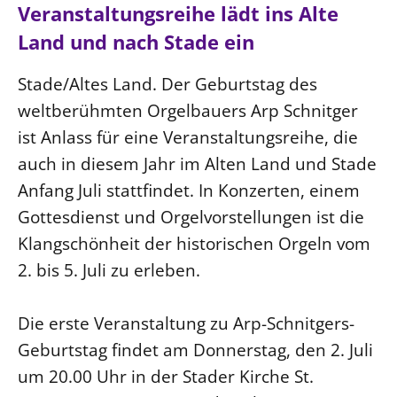
Ökumene
Veranstaltungsreihe lädt ins Alte
Evangelische Kirche
Gegen Gewalt
Kirche und Finanzen
Impressum
Land und nach Stade ein
Lutherische Kirche
Personalausschuss
Datenschutz
KLIMASCHUTZ
Glaubensbekenntnis
Stade/Altes Land. Der Geburtstag des
Kontakt
Nachhaltigkeit
LANDESKIRCHENAMT
Barrierefreiheit
weltberühmten Orgelbauers Arp Schnitger
Positionen
Erneuerbare Energien
Willkommen
Presse
ist Anlass für eine Veranstaltungsreihe, die
Ökumene
Mobilität
Freie Stellen
Kollegium
auch in diesem Jahr im Alten Land und Stade
Religionen
Naturschutz
Service für Gemeinden
Abteilungen des Landeskirchenamts
Anfang Juli stattfindet. In Konzerten, einem
Suche
Gebäude
Gottesdienst und Orgelvorstellungen ist die
Rechnungsprüfungsamt
Klangschönheit der historischen Orgeln vom
Fachstelle Sexualisierte Gewalt
2. bis 5. Juli zu erleben.
Beschwerdestellen
Kirchenämter
Die erste Veranstaltung zu Arp-Schnitgers-
Gleichstellung
Geburtstag findet am Donnerstag, den 2. Juli
Datenschutz
um 20.00 Uhr in der Stader Kirche St.
Geschäftsstelle Landessynode