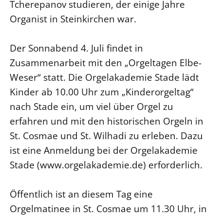
Tcherepanov studieren, der einige Jahre
Beschwerdestellen
Organist in Steinkirchen war.
Ephoralbüro
Finanzplanung
Der Sonnabend 4. Juli findet in
Zusammenarbeit mit den „Orgeltagen Elbe-
Fundraising
Weser“ statt. Die Orgelakademie Stade lädt
IT-Service
Kinder ab 10.00 Uhr zum „Kinderorgeltag“
Corporate Design
nach Stade ein, um viel über Orgel zu
Interventionsplan
erfahren und mit den historischen Orgeln in
Jahresgespräche
St. Cosmae und St. Wilhadi zu erleben. Dazu
Kantine Speiseplan
ist eine Anmeldung bei der Orgelakademie
Kirchliches Amtsblatt
Stade (www.orgelakademie.de) erforderlich.
Kirchliche Verwaltung
Klimaschutzgesetz
Öffentlich ist an diesem Tag eine
Kunstreferat
Orgelmatinee in St. Cosmae um 11.30 Uhr, in
NKVK