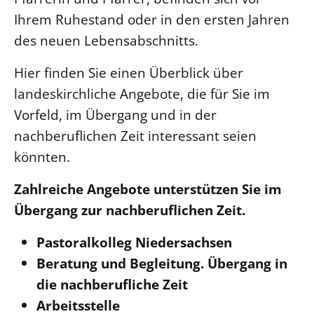
Ihrem Ruhestand oder in den ersten Jahren
LANDESSYNODE
des neuen Lebensabschnitts.
27. Landessynode
Kontakt
Hier finden Sie einen Überblick über
landeskirchliche Angebote, die für Sie im
Hintergrund
Vorfeld, im Übergang und in der
MITARBEIT
nachberuflichen Zeit interessant seien
Ehrenamt
könnten.
Beruf
Zahlreiche Angebote unterstützen Sie im
Freie Stellen
Übergang zur nachberuflichen Zeit.
BIBLIOTHEK & ARCHIV
Pastoralkolleg Niedersachsen
Beratung und Begleitung. Übergang in
SERVICE
die nachberufliche Zeit
Älterwerden im Pfarrberuf
Arbeitsstelle
Beteiligungsverfahren