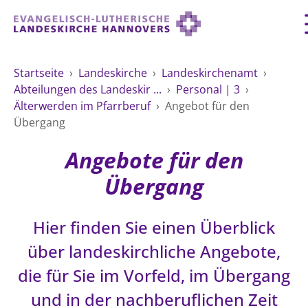
Zurück
Zurück
Zurück
Zurück
Zurück
Zurück
LANDESKIRCHE
Startseite
›
Landeskirche
›
Landeskirchenamt
›
Abteilungen des Landeskir ...
›
Personal | 3
›
LANDESKIRCHE
DEMOKRATIE STÄRKEN
TAUFE
FEIERN
IM NOTFALL
ZUSAMMENLEBEN
SERVICE FÜR GEMEINDEN
Älterwerden im Pfarrberuf
›
Angebot für den
Landesbischof
Gottesdienst
Lebensphasen
Übergang
AKTIONEN & TERMINE
KIRCHENEINTRITT
KONFIRMATION
HILFE IM ALLTAG
Bischofsrat
10 Gebote
Vielfalt
Angebote für den
Sprengel und Kirchenkreise der Landeskirche
Vater unser
Hilfe für Geflüchtete
TAUFE BIS TRAUER
SPENDE
HOCHZEIT
LEBEN & STERBEN
Hannovers
Übergang
Kirchenmusik
Partnerschaft weltweit
GLAUBE
Organigramm der Landeskirche
Gesangbuch
Bildung
KLIMASCHUTZGESETZ
TRAUER
SEELSORGE
Beschwerdestellen
Hier finden Sie einen Überblick
Liturgisches Kalenderblatt
HILFE & HELFEN
FRIEDEN
Konföderation evangelischer Kirchen in
EVERMORE
MITMACHEN
Glocken
über landeskirchliche Angebote,
ZUKUNFT
Friedensethik
Niedersachsen
die für Sie im Vorfeld, im Übergang
RÜCKBLICK: KIRCHENTAG IN HANNOVER
Friedensarbeit
VERSTEHEN
Einrichtungen
GESELLSCHAFT & LEBEN
und in der nachberuflichen Zeit
Bibel
Friedensorte