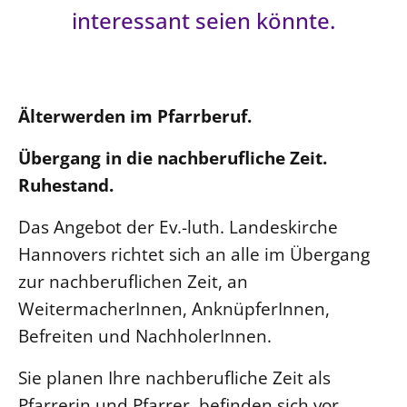
Ökumene
interessant seien könnte.
Evangelische Kirche
Gegen Gewalt
Kirche und Finanzen
Impressum
Lutherische Kirche
Personalausschuss
Datenschutz
KLIMASCHUTZ
Glaubensbekenntnis
Kontakt
Nachhaltigkeit
LANDESKIRCHENAMT
Barrierefreiheit
Positionen
Älterwerden im Pfarrberuf.
Erneuerbare Energien
Willkommen
Presse
Ökumene
Übergang in die nachberufliche Zeit.
Mobilität
Freie Stellen
Kollegium
Religionen
Ruhestand.
Naturschutz
Service für Gemeinden
Abteilungen des Landeskirchenamts
Suche
Gebäude
Rechnungsprüfungsamt
Das Angebot der Ev.-luth. Landeskirche
Fachstelle Sexualisierte Gewalt
Hannovers richtet sich an alle im Übergang
Beschwerdestellen
zur nachberuflichen Zeit, an
WeitermacherInnen, AnknüpferInnen,
Kirchenämter
Befreiten und NachholerInnen.
Gleichstellung
Datenschutz
Sie planen Ihre nachberufliche Zeit als
Geschäftsstelle Landessynode
Pfarrerin und Pfarrer, befinden sich vor