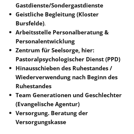
Gastdienste/Sondergastdienste
Beschwerdestellen
Geistliche Begleitung (Kloster
Ephoralbüro
Bursfelde)
.
Finanzplanung
Arbeitsstelle Personalberatung &
Fundraising
Personalentwicklung
IT-Service
Zentrum für Seelsorge, hier:
Corporate Design
Pastoralpsychologischer Dienst (PPD)
Interventionsplan
Hinausschieben des Ruhestandes /
Jahresgespräche
Wiederverwendung nach Beginn des
Ruhestandes
Kantine Speiseplan
Team Generationen und Geschlechter
Kirchliches Amtsblatt
(Evangelische Agentur)
Kirchliche Verwaltung
Versorgung. Beratung der
Klimaschutzgesetz
Versorgungskasse
Kunstreferat
NKVK